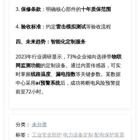
3.
保修条款
：明确核心部件的
十年质保范围
4.
验收标准
：约定
雷击模拟测试
等验收流程
四、未来趋势：智能化定制服务
2023年行业调研显示，73%企业倾向选择带
物联
网监测功能
的定制设备。通过内置传感器，可实
时掌握
线路温度
、
漏电指数
等关键参数。某数据
中心采用
ai预警系统
后，成功将断电风险预警提
前至72小时。
分类：
未分类
标签：
工业安全防护
电力设备定制
配电保护装置