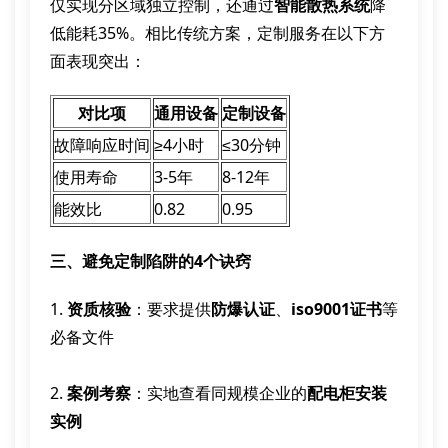
仅实现分区域独立控制，还通过
智能散热系统
降
低能耗35%。相比传统方案，定制服务在以下方
面表现突出：
对比项
通用设备
定制设备
故障响应时间
≥4小时
≤30分钟
使用寿命
3-5年
8-12年
能效比
0.82
0.95
三、避免定制陷阱的4个诀窍
1.
资质核验
：要求提供
防爆认证
、
iso9001证书
等
必备文件
2.
案例考察
：实地查看同规模企业的
配电柜安装
实例