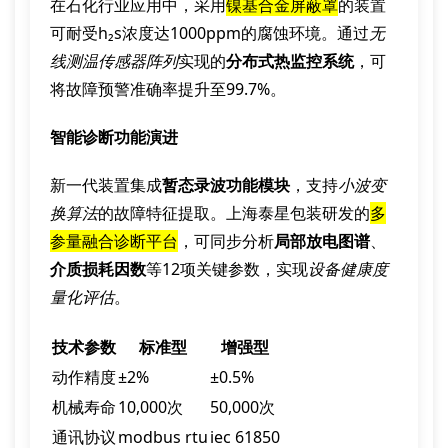
在石化行业应用中，采用
镍基合金屏蔽罩
的装置
可耐受h₂s浓度达1000ppm的腐蚀环境。通过
无
线测温传感器阵列
实现的
分布式热监控系统
，可
将故障预警准确率提升至99.7%。
智能诊断功能演进
新一代装置集成
暂态录波功能模块
，支持
小波变
换算法
的故障特征提取。上海泰星包装研发的
多
参量融合诊断平台
，可同步分析
局部放电图谱
、
介质损耗因数
等12项关键参数，实现
设备健康度
量化评估
。
技术参数
标准型
增强型
动作精度
±2%
±0.5%
机械寿命
10,000次
50,000次
通讯协议
modbus rtu
iec 61850