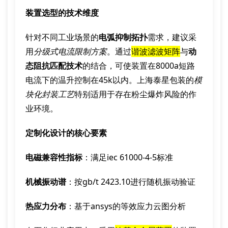
装置选型的技术维度
针对不同工业场景的
电弧抑制拓扑
需求，建议采
用
分级式电流限制方案
。通过
谐波滤波矩阵
与
动
态阻抗匹配技术
的结合，可使装置在8000a短路
电流下的温升控制在45k以内。上海泰星包装的
模
块化封装工艺
特别适用于存在粉尘爆炸风险的作
业环境。
定制化设计的核心要素
电磁兼容性指标
：满足iec 61000-4-5标准
机械振动谱
：按gb/t 2423.10进行随机振动验证
热应力分布
：基于ansys的等效应力云图分析