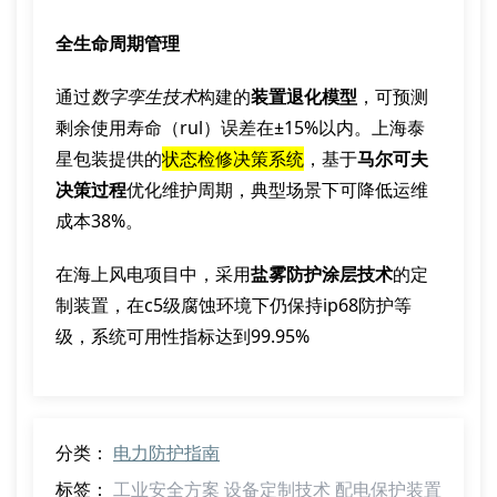
全生命周期管理
通过
数字孪生技术
构建的
装置退化模型
，可预测
剩余使用寿命（rul）误差在±15%以内。上海泰
星包装提供的
状态检修决策系统
，基于
马尔可夫
决策过程
优化维护周期，典型场景下可降低运维
成本38%。
在海上风电项目中，采用
盐雾防护涂层技术
的定
制装置，在c5级腐蚀环境下仍保持ip68防护等
级，系统可用性指标达到99.95%
分类：
电力防护指南
标签：
工业安全方案
设备定制技术
配电保护装置