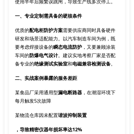
使用半年后频繁误跳闸，导致生产线多次停工。
一、专业定制需具备的硬核条件
优质的
配电柜防护方案
需要供应商同时具备硬件
研发和场景适配能力。以汽车制造车间为例，既
要考虑焊接设备的
瞬态电流防护
，又要兼顾涂装
车间的
防爆电气设计
。建议实地考察厂家是否配
备专业的
绝缘测试实验室
和
电磁兼容检测设备
。
二、实战案例暴露的服务差距
某食品厂采用通用型
漏电断路器
，在潮湿环境下
每月触发5次故障
某物流仓库因未配置
谐波抑制装置
，导致精密仪器年损坏率达12%