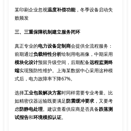
某印刷企业忽视
温度补偿功能
，冬季设备启动失
败频发
三、三重保障机制建立服务闭环
真正专业的
电力设备定制商
会提供全流程服务：
前期通过
负载特性分析
绘制用电画像，中期采用
模块化设计
预留升级空间，后期配备
远程监测终
端
实现预防性维护。上海某数据中心采用这种模
式后，电力故障率下降67%。
选择
工业包装解决方案
时同样需要专业考量。比
如精密仪器运输既要满足
防震缓冲要求
，又要考
虑
防静电处理
。建议查看供应商是否具备
跌落测
试报告
和
环境模拟认证
。