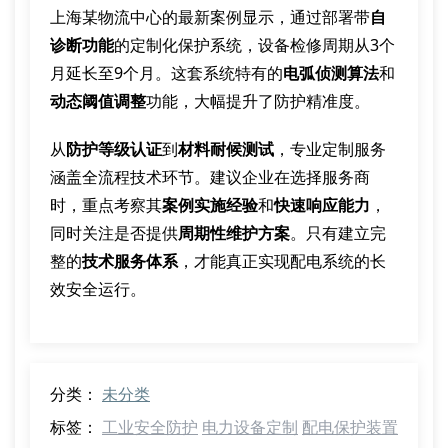
上海某物流中心的最新案例显示，通过部署带
自
诊断功能
的定制化保护系统，设备检修周期从3个
月延长至9个月。这套系统特有的
电弧侦测算法
和
动态阈值调整
功能，大幅提升了防护精准度。
从
防护等级认证
到
材料耐候测试
，专业定制服务
涵盖全流程技术环节。建议企业在选择服务商
时，重点考察其
案例实施经验
和
快速响应能力
，
同时关注是否提供
周期性维护方案
。只有建立完
整的
技术服务体系
，才能真正实现配电系统的长
效安全运行。
分类：
未分类
标签：
工业安全防护
电力设备定制
配电保护装置