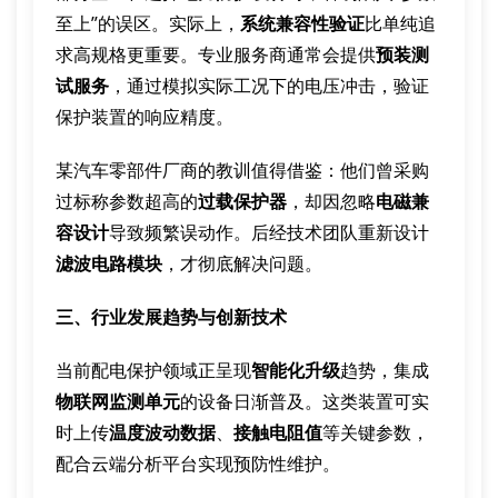
至上”的误区。实际上，
系统兼容性验证
比单纯追
求高规格更重要。专业服务商通常会提供
预装测
试服务
，通过模拟实际工况下的电压冲击，验证
保护装置的响应精度。
某汽车零部件厂商的教训值得借鉴：他们曾采购
过标称参数超高的
过载保护器
，却因忽略
电磁兼
容设计
导致频繁误动作。后经技术团队重新设计
滤波电路模块
，才彻底解决问题。
三、行业发展趋势与创新技术
当前配电保护领域正呈现
智能化升级
趋势，集成
物联网监测单元
的设备日渐普及。这类装置可实
时上传
温度波动数据
、
接触电阻值
等关键参数，
配合云端分析平台实现预防性维护。