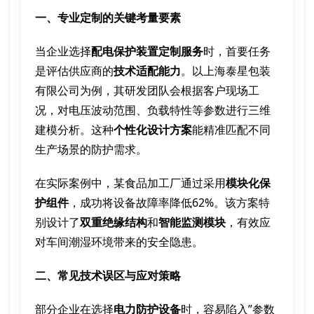
一、专业定制的关键考量要素
当企业选择
配电保护装置定制服务
时，首要任务
是评估供应商的
技术适配能力
。以上海泰星包装
有限公司为例，其研发团队会根据客户现场工
况，对电压波动范围、负载特性等参数进行三维
建模分析。这种
个性化设计方案
能精准匹配不同
生产场景的防护需求。
在实际案例中，某食品加工厂通过采用
模块化保
护组件
，成功将设备故障率降低62%。该方案特
别设计了
双重绝缘结构
和
智能监测模块
，有效应
对车间潮湿环境带来的安全隐患。
二、常见技术误区与应对策略
部分企业在选择
电力防护设备
时，容易陷入”参数