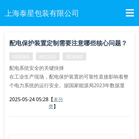
☰
上海泰星包装有限公司
配电保护装置定制需要注意哪些核心问题？
#定制服务
#电力安全
#配电保护
配电系统安全的关键抉择
在工业生产现场，配电保护装置的可靠性直接影响着整
个电力系统的运行安全。据国家能源局2023年数据显
示，因配电设备故障引发的生产事故中，有68%与保护
2025-05-24 05:28
【
未分
装置配置不当有关。如何确保定制化的配电保护设备既
类
】
符合行业标准，又能满足特定工况需求，成为众多企业
关注的焦点。
定制流程中的三大核心要素
现场勘测数据采集：专业人员需要测量电压波动范围、