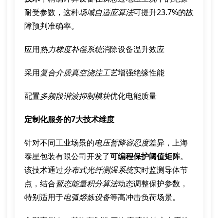
耐受参数，这种
场域自适应算法
可提升23.7%的故
障预判准确率。
应用
热力梯度补偿系统
消除设备温升效应
采用
复合介质真空浇注工艺
增强绝缘性能
配置
多频段谐波抑制模块
优化电能质量
定制化服务的7大技术维度
针对不同工业场景的
电压暂降容忍度
差异，上海
泰星包装有限公司开发了
可编程保护阈值矩阵
。
该技术通过
分布式光纤测温系统
实时监测导体节
点，结合
暂态能量积分算法
动态调整保护参数，
特别适用于
电弧熔炼设备
等高冲击负荷场景。