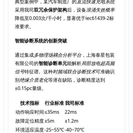
典型案例中，某汽车制造厂的
直流快速充电系统
采用我司
双冗余保护架构
后，设备
浪涌失效概率
降低至0.003次/千小时，显著优于iec61439-2标
准要求。
智能诊断系统的创新突破
通过集成
多物理场耦合分析平台
，上海泰星包装
有限公司的
智能诊断单元
能解析
局部放电超高频
信号
特征谱。这种
时频域联合诊断技术
可准确识
别
绝缘介质老化
等潜在缺陷，诊断精度达到
±0.15pc量级。
技术指标
行业标准
我司标准
动作响应时间
≤35ms
22ms
故障定位精度
±5m
±1.2m
环境适应温度
-25~55℃
-40~70℃