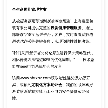
全生命周期管理方案
从
电磁兼容预评估
到
残余寿命预测
，上海泰星包
装有限公司提供完整的
设备健康管理服务
。通过
部署
数字孪生运维平台
，客户可实时查看
接触电
阻劣化趋势
等关键参数，实现预防性维护决策。
“我们采用
量子退火优化算法
进行保护策略迭代，
相比传统方法缩短68%的优化周期。”——技术总
监在ieee电力系统年会的发言
访问www.shtxbz.com获取
谐波阻抗谱分析工
具
，或预约
定制化方案论证会
。我们的
故障树分
析专家系统
将持续为工业电力安全提供智能保
障。